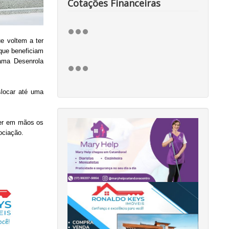
Cotações Financeiras
e voltem a ter
que beneficiam
rama Desenrola
slocar até uma
er em mãos os
gociação.