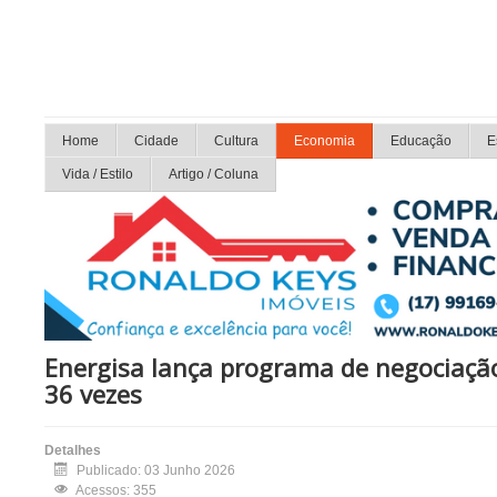
Home
Cidade
Cultura
Economia
Educação
E
Vida / Estilo
Artigo / Coluna
Energisa lança programa de negociaçã
36 vezes
Detalhes
Publicado: 03 Junho 2026
Acessos: 355