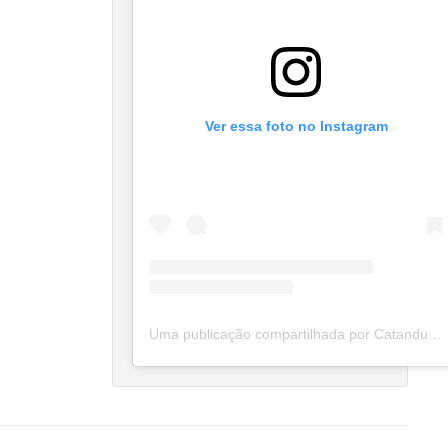
Ver essa foto no Instagram
Uma publicação compartilhada por Catanduva Na Net (@catanduvananett)