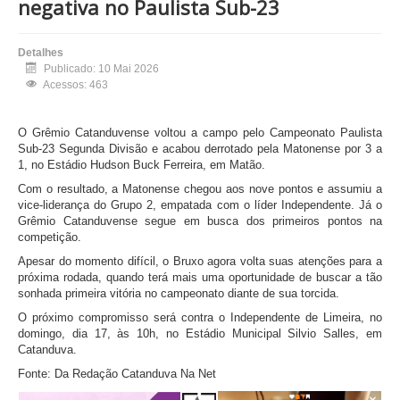
negativa no Paulista Sub-23
Detalhes
Publicado: 10 Mai 2026
Acessos: 463
O
Grêmio Catanduvense
voltou a campo pelo
Campeonato Paulista
Sub-23 Segunda Divisão
e acabou derrotado pela
Matonense
por 3 a
1, no Estádio Hudson Buck Ferreira, em
Matão
.
Com o resultado, a Matonense chegou aos nove pontos e assumiu a
vice-liderança do Grupo 2, empatada com o líder Independente. Já o
Grêmio Catanduvense segue em busca dos primeiros pontos na
competição.
Apesar do momento difícil, o Bruxo agora volta suas atenções para a
próxima rodada, quando terá mais uma oportunidade de buscar a tão
sonhada primeira vitória no campeonato diante de sua torcida.
O próximo compromisso será contra o
Independente de Limeira
, no
domingo, dia 17, às 10h, no
Estádio Municipal Silvio Salles
, em
Catanduva
.
Fonte: Da Redação Catanduva Na Net