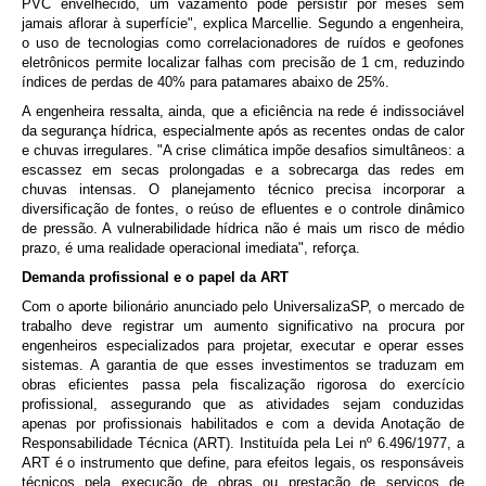
PVC envelhecido, um vazamento pode persistir por meses sem
jamais aflorar à superfície", explica Marcellie. Segundo a engenheira,
o uso de tecnologias como correlacionadores de ruídos e geofones
eletrônicos permite localizar falhas com precisão de 1 cm, reduzindo
índices de perdas de 40% para patamares abaixo de 25%.
A engenheira ressalta, ainda, que a eficiência na rede é indissociável
da segurança hídrica, especialmente após as recentes ondas de calor
e chuvas irregulares. "A crise climática impõe desafios simultâneos: a
escassez em secas prolongadas e a sobrecarga das redes em
chuvas intensas. O planejamento técnico precisa incorporar a
diversificação de fontes, o reúso de efluentes e o controle dinâmico
de pressão. A vulnerabilidade hídrica não é mais um risco de médio
prazo, é uma realidade operacional imediata", reforça.
Demanda profissional e o papel da ART
Com o aporte bilionário anunciado pelo UniversalizaSP, o mercado de
trabalho deve registrar um aumento significativo na procura por
engenheiros especializados para projetar, executar e operar esses
sistemas. A garantia de que esses investimentos se traduzam em
obras eficientes passa pela fiscalização rigorosa do exercício
profissional, assegurando que as atividades sejam conduzidas
apenas por profissionais habilitados e com a devida Anotação de
Responsabilidade Técnica (ART). Instituída pela Lei nº 6.496/1977, a
ART é o instrumento que define, para efeitos legais, os responsáveis
técnicos pela execução de obras ou prestação de serviços de