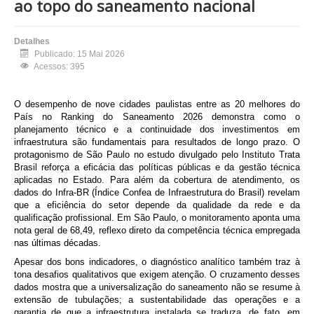
ao topo do saneamento nacional
Detalhes
Publicado: 15 Mai 2026
Acessos: 395
O desempenho de nove cidades paulistas entre as 20 melhores do
País no Ranking do Saneamento 2026 demonstra como o
planejamento técnico e a continuidade dos investimentos em
infraestrutura são fundamentais para resultados de longo prazo. O
protagonismo de São Paulo no estudo divulgado pelo Instituto Trata
Brasil reforça a eficácia das políticas públicas e da gestão técnica
aplicadas no Estado. Para além da cobertura de atendimento, os
dados do Infra-BR (Índice Confea de Infraestrutura do Brasil) revelam
que a eficiência do setor depende da qualidade da rede e da
qualificação profissional. Em São Paulo, o monitoramento aponta uma
nota geral de 68,49, reflexo direto da competência técnica empregada
nas últimas décadas.
Apesar dos bons indicadores, o diagnóstico analítico também traz à
tona desafios qualitativos que exigem atenção. O cruzamento desses
dados mostra que a universalização do saneamento não se resume à
extensão de tubulações; a sustentabilidade das operações e a
garantia de que a infraestrutura instalada se traduza, de fato, em