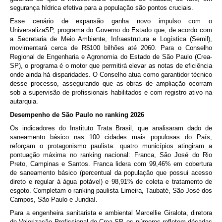
segurança hídrica efetiva para a população são pontos cruciais.
Esse cenário de expansão ganha novo impulso com o
UniversalizaSP, programa do Governo do Estado que, de acordo com
a Secretaria de Meio Ambiente, Infraestrutura e Logística (Semil),
movimentará cerca de R$100 bilhões até 2060. Para o Conselho
Regional de Engenharia e Agronomia do Estado de São Paulo (Crea-
SP), o programa é o motor que permitirá elevar as notas de eficiência
onde ainda há disparidades. O Conselho atua como garantidor técnico
desse processo, assegurando que as obras de ampliação ocorram
sob a supervisão de profissionais habilitados e com registro ativo na
autarquia.
Desempenho de São Paulo no ranking 2026
Os indicadores do Instituto Trata Brasil, que analisaram dado de
saneamento básico nas 100 cidades mais populosas do País,
reforçam o protagonismo paulista: quatro municípios atingiram a
pontuação máxima no ranking nacional: Franca, São José do Rio
Preto, Campinas e Santos. Franca lidera com 99,46% em cobertura
de saneamento básico (percentual da população que possui acesso
direto e regular à água potável) e 98,91% de coleta e tratamento de
esgoto. Completam o ranking paulista Limeira, Taubaté, São José dos
Campos, São Paulo e Jundiaí.
Para a engenheira sanitarista e ambiental Marcellie Giralota, diretora
de Valorização Profissional do Crea-SP, os números refletem décadas