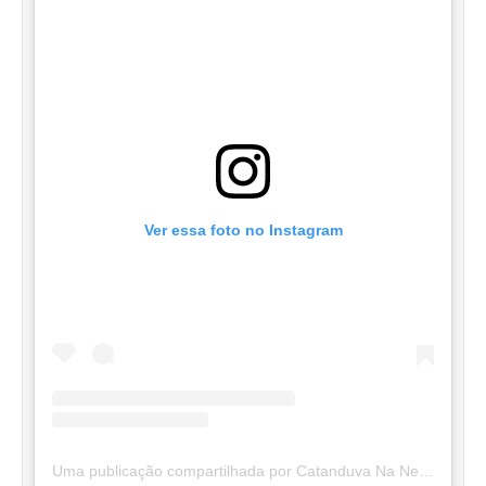
Ver essa foto no Instagram
Uma publicação compartilhada por Catanduva Na Net (@catanduvananett)