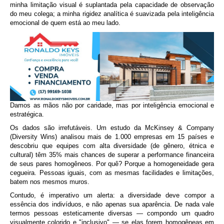
minha limitação visual é suplantada pela capacidade de observação
do meu colega; a minha rigidez analítica é suavizada pela inteligência
emocional de quem está ao meu lado.
Damos as mãos não por caridade, mas por inteligência emocional e
estratégica.
Os dados são irrefutáveis. Um estudo da McKinsey & Company
(Diversity Wins) analisou mais de 1.000 empresas em 15 países e
descobriu que equipes com alta diversidade (de gênero, étnica e
cultural) têm 35% mais chances de superar a performance financeira
de seus pares homogêneos. Por quê? Porque a homogeneidade gera
cegueira. Pessoas iguais, com as mesmas facilidades e limitações,
batem nos mesmos muros.
Contudo, é imperativo um alerta: a diversidade deve compor a
essência dos indivíduos, e não apenas sua aparência. De nada vale
termos pessoas esteticamente diversas — compondo um quadro
visualmente colorido e "inclusivo" — se elas forem homogêneas em