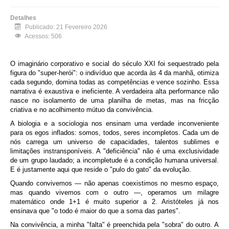
Detalhes
Publicado: 21 Fevereiro 2026
Acessos: 506
O imaginário corporativo e social do século XXI foi sequestrado pela
figura do "super-herói": o indivíduo que acorda às 4 da manhã, otimiza
cada segundo, domina todas as competências e vence sozinho. Essa
narrativa é exaustiva e ineficiente. A verdadeira alta performance não
nasce no isolamento de uma planilha de metas, mas na fricção
criativa e no acolhimento mútuo da convivência.
A biologia e a sociologia nos ensinam uma verdade inconveniente
para os egos inflados: somos, todos, seres incompletos. Cada um de
nós carrega um universo de capacidades, talentos sublimes e
limitações instransponíveis. A "deficiência" não é uma exclusividade
de um grupo laudado; a incompletude é a condição humana universal.
E é justamente aqui que reside o "pulo do gato" da evolução.
Quando convivemos — não apenas coexistimos no mesmo espaço,
mas quando vivemos com o outro —, operamos um milagre
matemático onde 1+1 é muito superior a 2. Aristóteles já nos
ensinava que "o todo é maior do que a soma das partes".
Na convivência, a minha "falta" é preenchida pela "sobra" do outro. A