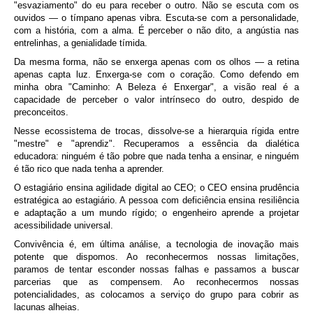
"esvaziamento" do eu para receber o outro. Não se escuta com os
ouvidos — o tímpano apenas vibra. Escuta-se com a personalidade,
com a história, com a alma. É perceber o não dito, a angústia nas
entrelinhas, a genialidade tímida.
Da mesma forma, não se enxerga apenas com os olhos — a retina
apenas capta luz. Enxerga-se com o coração. Como defendo em
minha obra "Caminho: A Beleza é Enxergar", a visão real é a
capacidade de perceber o valor intrínseco do outro, despido de
preconceitos.
Nesse ecossistema de trocas, dissolve-se a hierarquia rígida entre
"mestre" e "aprendiz". Recuperamos a essência da dialética
educadora: ninguém é tão pobre que nada tenha a ensinar, e ninguém
é tão rico que nada tenha a aprender.
O estagiário ensina agilidade digital ao CEO; o CEO ensina prudência
estratégica ao estagiário. A pessoa com deficiência ensina resiliência
e adaptação a um mundo rígido; o engenheiro aprende a projetar
acessibilidade universal.
Convivência é, em última análise, a tecnologia de inovação mais
potente que dispomos. Ao reconhecermos nossas limitações,
paramos de tentar esconder nossas falhas e passamos a buscar
parcerias que as compensem. Ao reconhecermos nossas
potencialidades, as colocamos a serviço do grupo para cobrir as
lacunas alheias.