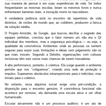
sua maneira de pensar e em suas experiências de vida. Se todos
frequentaram as mesmas escolas, leram os mesmos livros e nunca
enfrentaram barreiras reais, a inovação morre no nascedouro.
A verdadeira potência está no encontro de repertórios de vida
distintos, de visões de mundo que, ao colidirem, produzem a faísca
da solução inédita.
O Projeto Aristotle, do Google, que buscou decifrar o segredo das
equipes perfeitas, concluiu que o fator número um não era o QI
individual dos membros, mas a segurança psicológica — ou seja, a
qualidade da convivência. Ambientes onde as pessoas se sentem
seguras para expor suas limitações e ideias sem julgamento são os
que mais inovam. Segundo a Deloitte, organizações com culturas
inclusivas têm seis vezes mais chances de serem inovadoras.
A alta performance, portanto, é coletiva. Ela surge quando o ambiente
permite que nos "coliguemos", criando uma rede de proteção e
impulso. Superamos obstáculos intransponíveis para o indivíduo, mas
triviais para o coletivo.
No entanto, essa alquimia social exige uma pré-condição: a
disposição para o encontro genuíno. A convivência funcional não
acontece por osmose; ela demanda uma escuta ativa e um olhar
humanizado.
Escutar ativamente não é um processo auditivo; é um ato de