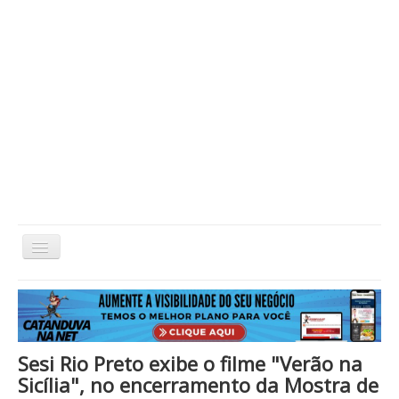
Alternar
Navegação
Home
Cidade
Cultura
Economia
Educação
Esportes
Eventos
Filmes em Cartaz
Região
Política
Saúde
Tecnologia
Cinema / Série / TV
Sesi Rio Preto exibe o filme "Verão na
Nacional / Mundo
Vida / Estilo
Artigo / Coluna
Sicília", no encerramento da Mostra de