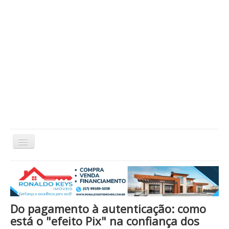
Alternar
Navegação
Home
Cidade
Cultura
Economia
Educação
Esportes
Eventos
Filmes em Cartaz
Região
Política
Saúde
Tecnologia
Cinema / Série / TV
Do pagamento à autenticação: como
Nacional / Mundo
Vida / Estilo
Artigo / Coluna
está o "efeito Pix" na confiança dos