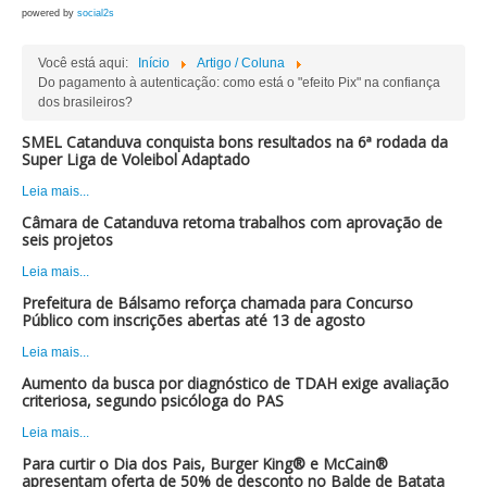
powered by
social2s
Você está aqui:
Início
Artigo / Coluna
Do pagamento à autenticação: como está o "efeito Pix" na confiança
dos brasileiros?
SMEL Catanduva conquista bons resultados na 6ª rodada da
Super Liga de Voleibol Adaptado
Leia mais...
Câmara de Catanduva retoma trabalhos com aprovação de
seis projetos
Leia mais...
Prefeitura de Bálsamo reforça chamada para Concurso
Público com inscrições abertas até 13 de agosto
Leia mais...
Aumento da busca por diagnóstico de TDAH exige avaliação
criteriosa, segundo psicóloga do PAS
Leia mais...
Para curtir o Dia dos Pais, Burger King® e McCain®
apresentam oferta de 50% de desconto no Balde de Batata