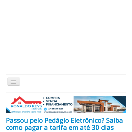
Alternar
Navegação
Home
Cidade
Cultura
Economia
Educação
Esportes
Eventos
Filmes em Cartaz
Região
Política
Saúde
Tecnologia
Cinema / Série / TV
Passou pelo Pedágio Eletrônico? Saiba
Nacional / Mundo
Vida / Estilo
Artigo / Coluna
como pagar a tarifa em até 30 dias