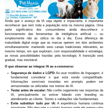
Ainda que o avanço da IA seja rápido e impactante, é importante
reconhecer que nem toda a população está na mesma página. Uma
parte significativa dos consumidores ainda desconhece o
funcionamento das ferramentas de inteligência artificial — ou
simplesmente não as utiliza no dia a dia. Essa diferença de
maturidade digital exige que as marcas operem em dois ambientes
simultaneamente: mantendo seus canais tradicionais relevantes, ao
mesmo tempo, em que exploram, com responsabilidade e estratégia,
as novas possibilidades trazidas pela tecnologia. A transição será
gradual, mas inevitável.
O que observar ao integrar IA ao e-commerce:
Segurança de dados e LGPD:
Ao usar modelos de linguagem, é
fundamental considerar o que está sendo compartilhado.
Informações sensíveis inseridas em prompts podem ser
armazenadas ou utilizadas nos treinos de IA.
Testar antes de escalar:
Não confie cegamente nas respostas da
IA, principalmente se estiver lidando com branding ou
atendimento ao cliente. Testes e validações são fundamentais.
Evite substituir tudo por IA:
A experiência humana continua
importante. Não descarte o contato humano onde ele agrega valor