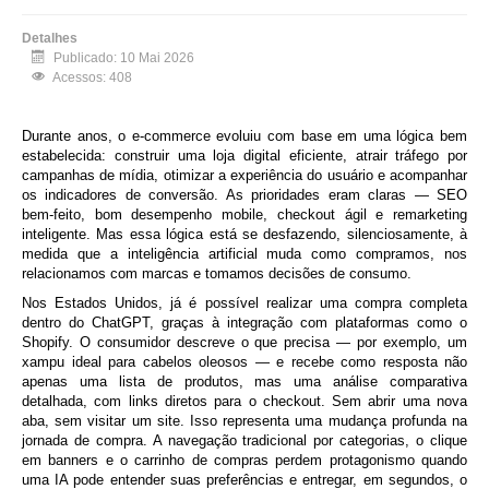
Detalhes
Publicado: 10 Mai 2026
Acessos: 408
Durante anos, o e-commerce evoluiu com base em uma lógica bem
estabelecida: construir uma loja digital eficiente, atrair tráfego por
campanhas de mídia, otimizar a experiência do usuário e acompanhar
os indicadores de conversão. As prioridades eram claras — SEO
bem-feito, bom desempenho mobile, checkout ágil e remarketing
inteligente. Mas essa lógica está se desfazendo, silenciosamente, à
medida que a inteligência artificial muda como compramos, nos
relacionamos com marcas e tomamos decisões de consumo.
Nos Estados Unidos, já é possível realizar uma compra completa
dentro do ChatGPT, graças à integração com plataformas como o
Shopify. O consumidor descreve o que precisa — por exemplo, um
xampu ideal para cabelos oleosos — e recebe como resposta não
apenas uma lista de produtos, mas uma análise comparativa
detalhada, com links diretos para o checkout. Sem abrir uma nova
aba, sem visitar um site. Isso representa uma mudança profunda na
jornada de compra. A navegação tradicional por categorias, o clique
em banners e o carrinho de compras perdem protagonismo quando
uma IA pode entender suas preferências e entregar, em segundos, o