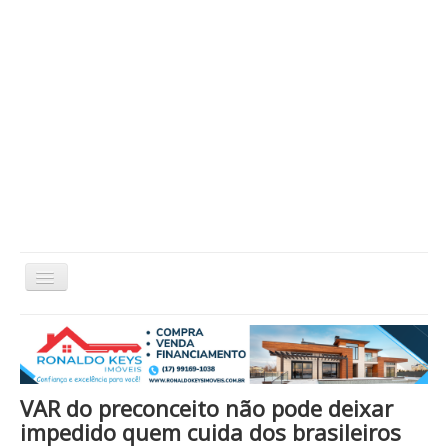
Alternar
Navegação
Home
Cidade
Cultura
Economia
Educação
Esportes
Eventos
Filmes em Cartaz
Região
Política
Saúde
Tecnologia
Cinema / Série / TV
VAR do preconceito não pode deixar
Nacional / Mundo
Vida / Estilo
Artigo / Coluna
impedido quem cuida dos brasileiros