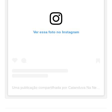
Ver essa foto no Instagram
Uma publicação compartilhada por Catanduva Na Net (@catanduvananett)