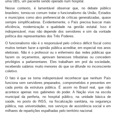
uma UBS, um paciente sendo operado num hospital.
Nesse contexto, é lamentável observar que, no debate público
brasileiro, tornou-se comum tratar o funcionalismo da União, Estados
e municípios como alvo preferencial de críticas generalizadas, quase
sempre simplificadoras. Evidentemente, o País precisa buscar mais
eficiência, modernização e qualidade na gestão estatal. Isso é
indispensável, mas não depende dos servidores e sim da vontade
política dos representantes dos Três Poderes.
O funcionalismo não é o responsável pelo crônico déficit fiscal como
muitos tentam fazer a opinião pública acreditar, em especial nos anos
eleitorais. Não é o professor ou o enfermeiro das redes públicas que
fazem os orçamentos, aprovam benesses tributárias ou concedem
privilégios a parlamentares. Eles trabalham em prol da sociedade,
recebendo salários muito menores do que se difunde no inconsciente
coletivo.
O fato é que se torna indispensável reconhecer que nenhum País
funciona sem servidores preparados, comprometidos e presentes em
cada ponta da estrutura pública. É assim no Brasil real, que não
acontece apenas nos gabinetes do poder. A Nação vive na escola
municipal da periferia, no hospital público, na unidade básica de
saúde, no posto do INSS, na fiscalização sanitária, na segurança
pública, nas universidades, nos serviços de assistência social e em
milhares de repartições espalhadas pelo território nacional.