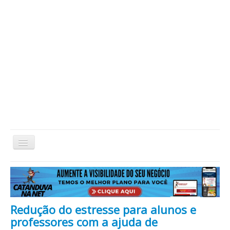
Alternar
Navegação
Home
Cidade
Cultura
Economia
Educação
Esportes
Eventos
Filmes em Cartaz
Região
Política
Saúde
Tecnologia
Cinema / Série / TV
Redução do estresse para alunos e
Nacional / Mundo
Vida / Estilo
Artigo / Coluna
professores com a ajuda de