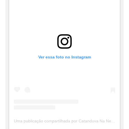
Ver essa foto no Instagram
Uma publicação compartilhada por Catanduva Na Net (@catanduvananett)