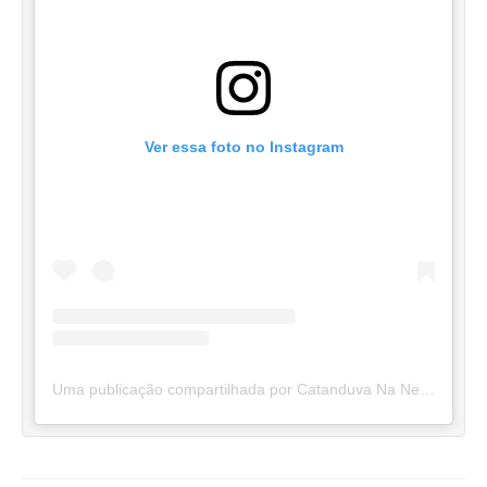
Ver essa foto no Instagram
Uma publicação compartilhada por Catanduva Na Net (@catanduvananett)