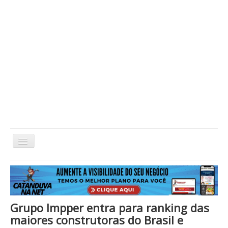
Alternar
Navegação
Home
Cidade
Cultura
Economia
Educação
Esportes
Eventos
Filmes em Cartaz
Região
Política
Saúde
Tecnologia
Cinema / Série / TV
Grupo Impper entra para ranking das
Nacional / Mundo
Vida / Estilo
Artigo / Coluna
maiores construtoras do Brasil e