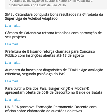
Programa de inovação do Sebrae-SP abre 2,4 mil vagas para
produtores rurais no Estado de São Paulo
SMEL Catanduva conquista bons resultados na 6ª rodada da
Super Liga de Voleibol Adaptado
Leia mais...
Câmara de Catanduva retoma trabalhos com aprovação de
seis projetos
Leia mais...
Prefeitura de Bálsamo reforça chamada para Concurso
Público com inscrições abertas até 13 de agosto
Leia mais...
Aumento da busca por diagnóstico de TDAH exige avaliação
criteriosa, segundo psicóloga do PAS
Leia mais...
Para curtir o Dia dos Pais, Burger King® e McCain®
apresentam oferta de 50% de desconto no Balde de Batata
Leia mais...
UNIFIPA promove Formação Permanente Docente com
oficina sobre elaboração de questões objetivas