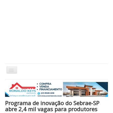
Alternar
Navegação
Home
Cidade
Cultura
Economia
Educação
Esportes
Eventos
Filmes em Cartaz
Região
Política
Saúde
Tecnologia
Cinema / Série / TV
Programa de inovação do Sebrae-SP
Nacional / Mundo
Vida / Estilo
Artigo / Coluna
abre 2,4 mil vagas para produtores