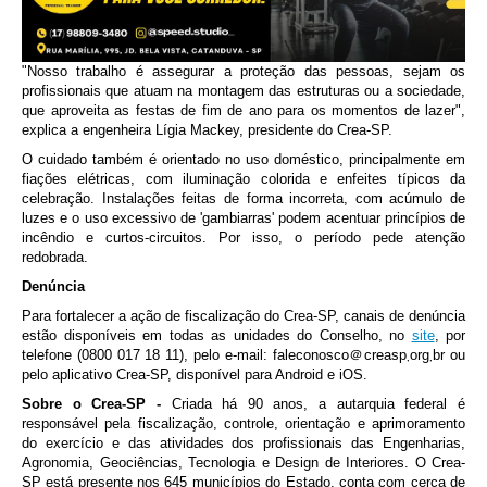
"Nosso trabalho é assegurar a proteção das pessoas, sejam os
profissionais que atuam na montagem das estruturas ou a sociedade,
que aproveita as festas de fim de ano para os momentos de lazer",
explica a engenheira Lígia Mackey, presidente do Crea-SP.
O cuidado também é orientado no uso doméstico, principalmente em
fiações elétricas, com iluminação colorida e enfeites típicos da
celebração. Instalações feitas de forma incorreta, com acúmulo de
luzes e o uso excessivo de 'gambiarras' podem acentuar princípios de
incêndio e curtos-circuitos. Por isso, o período pede atenção
redobrada.
Denúncia
Para fortalecer a ação de fiscalização do Crea-SP, canais de denúncia
estão disponíveis em todas as unidades do Conselho, no
site
, por
telefone (0800 017 18 11), pelo e-mail: faleconosco＠creasp܂org܂br ou
pelo aplicativo Crea-SP, disponível para Android e iOS.
Sobre o Crea-SP -
Criada há 90 anos, a autarquia federal é
responsável pela fiscalização, controle, orientação e aprimoramento
do exercício e das atividades dos profissionais das Engenharias,
Agronomia, Geociências, Tecnologia e Design de Interiores. O Crea-
SP está presente nos 645 municípios do Estado, conta com cerca de