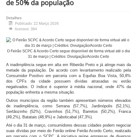
de 50% da população
Detalhes
Publicado: 22 Março 2026
Acessos: 384
O Feirão SCPC & Acordo Certo segue disponível de forma virtual até o dia
31 de março | Créditos: Divulgação/Acordo Certo
A inadimplência segue em alta em
Ribeirão Preto
e já atinge mais da
metade da população. De acordo com levantamento realizado pela
Consumidor Positivo
em parceria com a
Equifax Boa Vista
, 50,8%
dos CPFs da cidade possuem dívidas atrasadas ou estão
negativados. O índice é superior à média nacional, onde 47% da
população enfrenta a mesma situação.
Outros municípios da região também apresentam números elevados
de inadimplência, como
Serrana
(57,7%),
Jardinópolis
(52,1%),
Sertãozinho
(52%),
Cravinhos
(51,7%),
Barretos
(50,2%),
Franca
(49,2%),
Batatais
(48,9%) e
Jaboticabal
(47,3%).
Até o dia 31 de março, consumidores dessas cidades podem negociar
suas dívidas por meio do Feirão online
Feirão Acordo Certo
, realizado
em parceria com o
SCPC
. A iniciativa reúne empresas de diversos