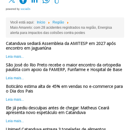
powered by
social2s
Você está aqui:
Início
Região
Maio Amarelo: com 28 acidentes registrados na região, Energisa
alerta para impactos das colisões contra postes
Catanduva sediará Assembleia da AMITESP em 2027 após
encontro em Jaguariúna
Leia mais...
São José do Rio Preto recebe o maior encontro da ortopedia
paulista com apoio da FAMERP, Funfarme e Hospital de Base
Leia mais...
Boticário estima alta de 45% em vendas no e-commerce para
o Dia dos Pais
Leia mais...
Ele já pediu desculpas antes de chegar: Matheus Ceará
apresenta novo espetáculo em Catanduva
Leia mais...
Unimed Catanduva entrega 3 toneladas de alimentos