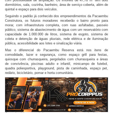
com possibilidade de ampliação. Os imóveis de 47,76 m² têm dois
dormitórios, sala, cozinha, banheiro, área de serviço coberta, além de
quintal e espaço para dois veículos.
Seguindo o padrão já conhecido dos empreendimentos da Pacaembu
Construtora, os futuros moradores receberão o bairro pronto para
morar, com infraestrutura completa, com ruas asfaltadas, passeio
público, sistema de abastecimento de água com um reservatório com
capacidade de 1.000.000 de litros, sistema de esgoto, sistema de
coleta e detenção de águas pluviais, rede elétrica e de iluminação
pública, acessibilidade aos lotes e sinalização viária.
Mas o diferencial do Pacaembu Reserva está nos itens de
comodidade, lazer e segurança, como espaço grill para festas,
quiosque com churrasqueira, pergolados com churrasqueira e áreas
de convivência, piscinas adulto e infantil, minicampo de futebol,
quadra poliesportiva, playground, pista de caminhada, espaço pet,
redário, bicicletário, pomar e horta comunitária.