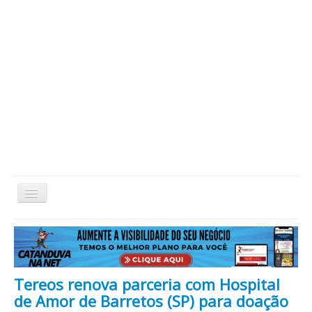
Alternar
Navegação
Home
Cidade
Cultura
Economia
Educação
Esportes
Eventos
Filmes em Cartaz
Região
Política
Saúde
Tecnologia
Cinema / Série / TV
Tereos renova parceria com Hospital
Nacional / Mundo
Vida / Estilo
Artigo / Coluna
de Amor de Barretos (SP) para doação