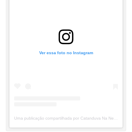
Ver essa foto no Instagram
Uma publicação compartilhada por Catanduva Na Net (@catanduvananett)