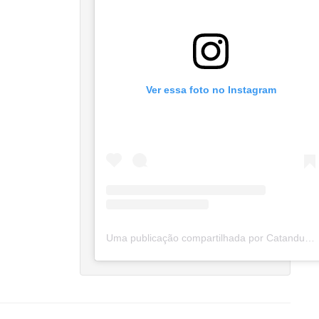
Ver essa foto no Instagram
Uma publicação compartilhada por Catanduva Na Net (@catanduvananett)