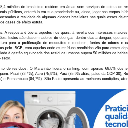
8,4 milhões de brasileiros residem em áreas sem serviços de coleta de res
ocais públicos, enterrá-lo em sua propriedade ou, ainda, jogar nos corpos híd
ncarados à realidade de algumas cidades brasileiras nas quais esses dejet
e gases de efeito estufa.
. A resposta é óbvia: aqueles nos quais, à revelia dos interesses maiores
ixões. Estes são disseminadores de doenças, dentre elas a dengue, que asso
ltura para a proliferação de mosquitos e roedores, fontes de odores e 
s pelo IBGE, com aquelas onde os resíduos recolhidos vão para esses depós
elada à gestão equivocada dos resíduos urbanos supera 50 milhões de habit
 setor.
nto de resíduos. O Maranhão lidera o ranking, com apenas 69,8% dos s
eguem: Piauí (73,4%), Acre (75,9%), Pará (75,9% aliás, palco da COP-30), R
%) e Pernambuco (84,7%). São Paulo apresenta as melhores condições, at