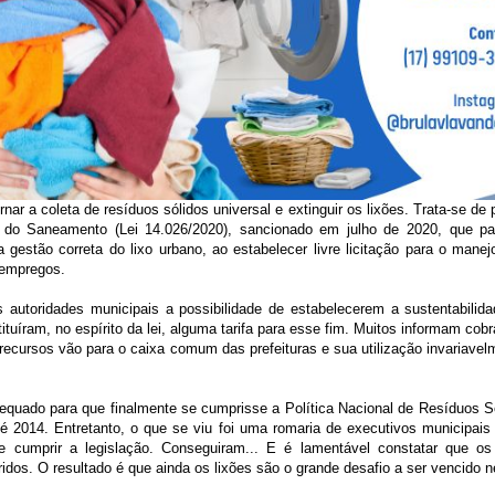
r a coleta de resíduos sólidos universal e extinguir os lixões. Trata-se de pa
o do Saneamento (Lei 14.026/2020), sancionado em julho de 2020, que p
 gestão correta do lixo urbano, ao estabelecer livre licitação para o mane
 empregos.
 autoridades municipais a possibilidade de estabelecerem a sustentabilid
ituíram, no espírito da lei, alguma tarifa para esse fim. Muitos informam cob
s recursos vão para o caixa comum das prefeituras e sua utilização invariavelm
quado para que finalmente se cumprisse a Política Nacional de Resíduos S
té 2014. Entretanto, o que se viu foi uma romaria de executivos municipais
e cumprir a legislação. Conseguiram... E é lamentável constatar que o
os. O resultado é que ainda os lixões são o grande desafio a ser vencido n