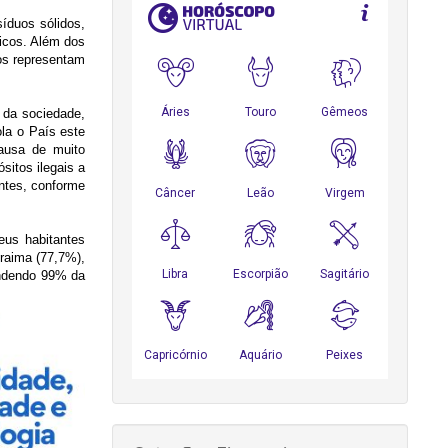
íduos sólidos,
ricos. Além dos
os representam
 da sociedade,
la o País este
causa de muito
itos ilegais a
antes, conforme
eus habitantes
oraima (77,7%),
endendo 99% da