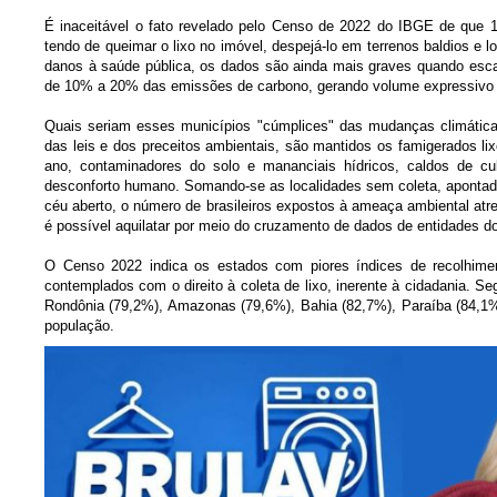
É inaceitável o fato revelado pelo Censo de 2022 do IBGE de que 1
tendo de queimar o lixo no imóvel, despejá-lo em terrenos baldios e l
danos à saúde pública, os dados são ainda mais graves quando esca
de 10% a 20% das emissões de carbono, gerando volume expressivo d
Quais seriam esses municípios "cúmplices" das mudanças climáticas
das leis e dos preceitos ambientais, são mantidos os famigerados l
ano, contaminadores do solo e mananciais hídricos, caldos de cu
desconforto humano. Somando-se as localidades sem coleta, apontada
céu aberto, o número de brasileiros expostos à ameaça ambiental atr
é possível aquilatar por meio do cruzamento de dados de entidades do
O Censo 2022 indica os estados com piores índices de recolhime
contemplados com o direito à coleta de lixo, inerente à cidadania. S
Rondônia (79,2%), Amazonas (79,6%), Bahia (82,7%), Paraíba (84,1
população.