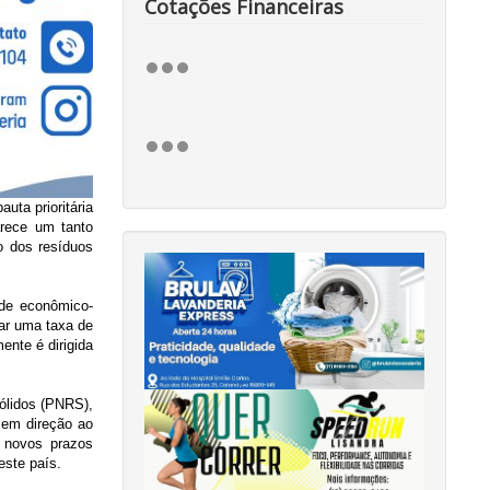
Cotações Financeiras
uta prioritária
arece um tanto
jo dos resíduos
ade econômico-
rar uma taxa de
ente é dirigida
ólidos (PNRS),
 em direção ao
s novos prazos
este país.