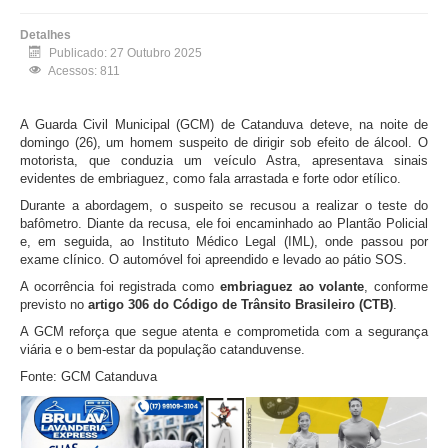
Detalhes
Publicado: 27 Outubro 2025
Acessos: 811
A Guarda Civil Municipal (GCM) de Catanduva deteve, na noite de
domingo (26), um homem suspeito de dirigir sob efeito de álcool. O
motorista, que conduzia um veículo Astra, apresentava sinais
evidentes de embriaguez, como fala arrastada e forte odor etílico.
Durante a abordagem, o suspeito se recusou a realizar o teste do
bafômetro. Diante da recusa, ele foi encaminhado ao Plantão Policial
e, em seguida, ao Instituto Médico Legal (IML), onde passou por
exame clínico. O automóvel foi apreendido e levado ao pátio SOS.
A ocorrência foi registrada como
embriaguez ao volante
, conforme
previsto no
artigo 306 do Código de Trânsito Brasileiro (CTB)
.
A GCM reforça que segue atenta e comprometida com a segurança
viária e o bem-estar da população catanduvense.
Fonte: GCM Catanduva