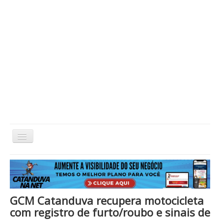
Alternar
Navegação
Home
Cidade
Cultura
Economia
Educação
Esportes
Eventos
Filmes em Cartaz
Região
Política
Saúde
Tecnologia
Cinema / Série / TV
GCM Catanduva recupera motocicleta
Nacional / Mundo
Vida / Estilo
Artigo / Coluna
com registro de furto/roubo e sinais de