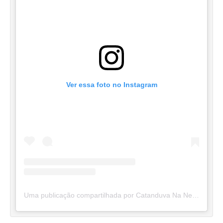
Ver essa foto no Instagram
Uma publicação compartilhada por Catanduva Na Net (@catanduvananett)