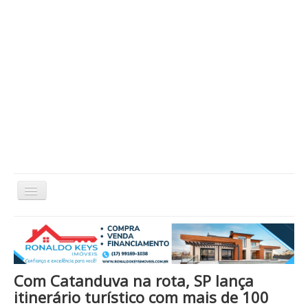
Alternar
Navegação
Home
Cidade
Cultura
Economia
Educação
Esportes
Eventos
Filmes em Cartaz
Região
Política
Saúde
Tecnologia
Cinema / Série / TV
Com Catanduva na rota, SP lança
Nacional / Mundo
Vida / Estilo
Artigo / Coluna
itinerário turístico com mais de 100