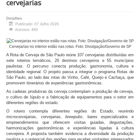
cervejarias
Detalhes
Publicado: 07 Julho 2026
Acessos: 460
Cervejarias no interior estão nas rotas. Foto: Divulgação/Governo de SP
A Rota de Cerveja de São Paulo reúne 107 cervejarias distribuídas em
sete roteiros temáticos, 20 destinos cervejeiros e 55 municípios
paulistas. O percurso conecta produção, gastronomia, cultura e
identidade regional. O projeto passa a integrar o programa Rotas de
São Paulo, ao lado das rotas do Vinho, Café, Queijo e Cachaça, que
promovem itinerários de experiências gastronômicas.
As cadeias produtivas da cerveja contemplam a produção de cerveja,
o cultivo de lúpulo e a fabricação de equipamentos para o setor em
diferentes regiões do estado.
O roteiro contempla diferentes regiões do Estado, reunindo
microcervejarias, cervejarias,
brewpubs
, bares especializados e
empreendimentos que oferecem visitas guiadas, degustações,
harmonizações gastronômicas e experiências ligadas à cultura
cervejeira. A proposta também evidencia a diversidade da produção
paulista e o potencial das regiões para receber visitantes interessados