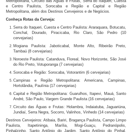
Metropolitana, Circuito das Águas e Frutas, Serra do Itaqueri, Cuesta
e Centro Paulista, Sorocaba e Região e Capital e Região
Metropolitana, além dos Destinos Cervejeiros e de Negócios.
Conheça Rotas da Cerveja:
Serra do Itaqueri, Cuesta e Centro Paulista: Araraquara, Botucatu,
Conchal, Dourado, Piracicaba, Rio Claro, São Pedro (10
cervejarias)
Mogiana Paulista: Jaboticabal, Monte Alto, Ribeirão Preto,
Tambaú (8 cervejarias)
Noroeste Paulista: Catanduva, Floreal, Novo Horizonte, São José
do Rio Preto, Votuporanga (7 cervejarias)
Sorocaba e Região: Sorocaba, Votorantim (6 cervejarias)
Campinas e Região Metropolitana: Americana, Campinas,
Hortolândia, Paulínia (17 cervejarias)
Capital e Região Metropolitana: Guarulhos, Itapevi, Mauá, Santo
André, São Paulo, Vargem Grande Paulista (16 cervejarias)
Circuito das Águas e Frutas: Holambra, Indaiatuba, Jaguariúna,
Jundiaí, Serra Negra, Socorro, Valinhos, Vinhedo (14 cervejarias)
Destinos Cervejeiros: Atibaia, Bariri, Bragança Paulista, Campo Limpo
Paulista, Itapetininga, Marília, Mogi-Guaçu, Pedranópolis,
Pinhalzinho, Santo Antônio do Jardim, Santo Antônio do Pinhal,