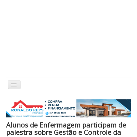
Alternar
Navegação
Home
Cidade
Cultura
Economia
Educação
Esportes
Eventos
Filmes em Cartaz
Região
Política
Saúde
Tecnologia
Cinema / Série / TV
Alunos de Enfermagem participam de
Nacional / Mundo
Vida / Estilo
Artigo / Coluna
palestra sobre Gestão e Controle da