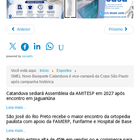
Anterior
Próximo
powered by
social2s
Você está aqui:
Início
Esportes
SMEL Novo Basquete Catanduva é vice-campeã da Copa São Paulo
após campanha histórica
Catanduva sediará Assembleia da AMITESP em 2027 após
encontro em Jaguariúna
Leia mais...
São José do Rio Preto recebe o maior encontro da ortopedia
paulista com apoio da FAMERP, Funfarme e Hospital de Base
Leia mais...
Boticário estima alta de 45% em vendas no e-commerce para