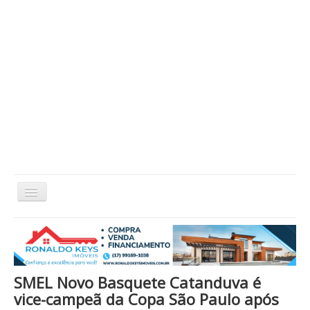
Alternar
Navegação
Home
Cidade
Cultura
Economia
Educação
Esportes
Eventos
Filmes em Cartaz
Região
Política
Saúde
Tecnologia
Cinema / Série / TV
SMEL Novo Basquete Catanduva é
Nacional / Mundo
Vida / Estilo
Artigo / Coluna
vice-campeã da Copa São Paulo após