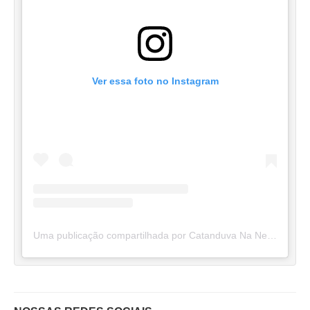
Ver essa foto no Instagram
Uma publicação compartilhada por Catanduva Na Net (@catanduvananett)