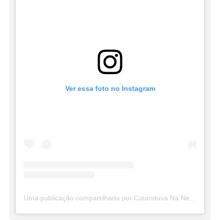
Ver essa foto no Instagram
Uma publicação compartilhada por Catanduva Na Net (@catanduvananett)