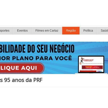
sportes
Eventos
Filmes em Cartaz
Região
Política
Saúd
os 95 anos da PRF