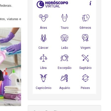
federais.
os, viaturas e