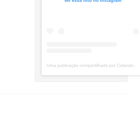
Ver essa foto no Instagram
Uma publicação compartilhada por Catanduva Na Net (@catanduvananett)