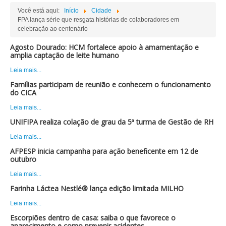
Você está aqui:
Início
Cidade
FPA lança série que resgata histórias de colaboradores em
celebração ao centenário
Agosto Dourado: HCM fortalece apoio à amamentação e
amplia captação de leite humano
Leia mais...
Famílias participam de reunião e conhecem o funcionamento
do CICA
Leia mais...
UNIFIPA realiza colação de grau da 5ª turma de Gestão de RH
Leia mais...
AFPESP inicia campanha para ação beneficente em 12 de
outubro
Leia mais...
Farinha Láctea Nestlé® lança edição limitada MILHO
Leia mais...
Escorpiões dentro de casa: saiba o que favorece o
aparecimento e como prevenir acidentes