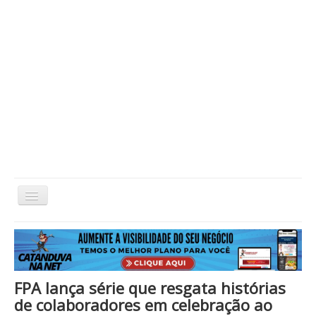
Alternar
Navegação
Home
Cidade
Cultura
Economia
Educação
Esportes
Eventos
Filmes em Cartaz
Região
Política
Saúde
Tecnologia
Cinema / Série / TV
FPA lança série que resgata histórias
Nacional / Mundo
Vida / Estilo
Artigo / Coluna
de colaboradores em celebração ao