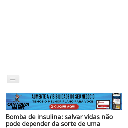
Alternar
Navegação
Home
Cidade
Cultura
Economia
Educação
Esportes
Eventos
Filmes em Cartaz
Região
Política
Saúde
Tecnologia
Cinema / Série / TV
Bomba de insulina: salvar vidas não
Nacional / Mundo
Vida / Estilo
Artigo / Coluna
pode depender da sorte de uma