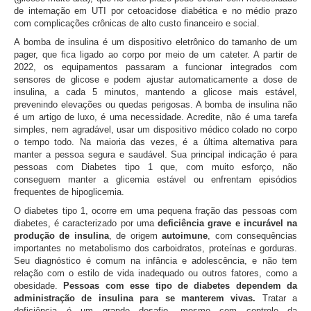
de internação em UTI por cetoacidose diabética e no médio prazo
com complicações crônicas de alto custo financeiro e social.
A bomba de insulina é um dispositivo eletrônico do tamanho de um
pager, que fica ligado ao corpo por meio de um cateter. A partir de
2022, os equipamentos passaram a funcionar integrados com
sensores de glicose e podem ajustar automaticamente a dose de
insulina, a cada 5 minutos, mantendo a glicose mais estável,
prevenindo elevações ou quedas perigosas. A bomba de insulina não
é um artigo de luxo, é uma necessidade. Acredite, não é uma tarefa
simples, nem agradável, usar um dispositivo médico colado no corpo
o tempo todo. Na maioria das vezes, é a última alternativa para
manter a pessoa segura e saudável. Sua principal indicação é para
pessoas com Diabetes tipo 1 que, com muito esforço, não
conseguem manter a glicemia estável ou enfrentam episódios
frequentes de hipoglicemia.
O diabetes tipo 1, ocorre em uma pequena fração das pessoas com
diabetes, é caracterizado por uma
deficiência grave e incurável na
produção de insulina
, de origem
autoimune
, com consequências
importantes no metabolismo dos carboidratos, proteínas e gorduras.
Seu diagnóstico é comum na infância e adolescência, e não tem
relação com o estilo de vida inadequado ou outros fatores, como a
obesidade.
Pessoas com esse tipo de diabetes dependem da
administração de insulina para se manterem vivas.
Tratar a
deficiência é um grande desafio, mesmo com controle da