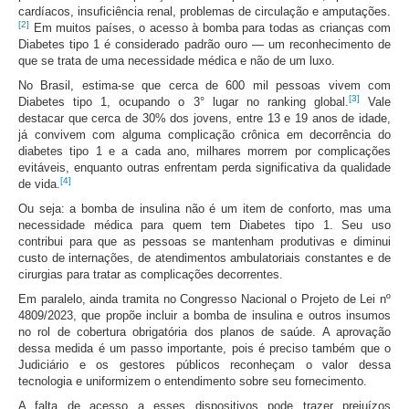
cardíacos, insuficiência renal, problemas de circulação e amputações.
[2]
Em muitos países, o acesso à bomba para todas as crianças com
Diabetes tipo 1 é considerado padrão ouro — um reconhecimento de
que se trata de uma necessidade médica e não de um luxo.
No Brasil, estima-se que cerca de 600 mil pessoas vivem com
[3]
Diabetes tipo 1, ocupando o 3° lugar no ranking global.
Vale
destacar que cerca de 30% dos jovens, entre 13 e 19 anos de idade,
já convivem com alguma complicação crônica em decorrência do
diabetes tipo 1 e a cada ano, milhares morrem por complicações
evitáveis, enquanto outras enfrentam perda significativa da qualidade
[4]
de vida.
Ou seja: a bomba de insulina não é um item de conforto, mas uma
necessidade médica para quem tem Diabetes tipo 1. Seu uso
contribui para que as pessoas se mantenham produtivas e diminui
custo de internações, de atendimentos ambulatoriais constantes e de
cirurgias para tratar as complicações decorrentes.
Em paralelo, ainda tramita no Congresso Nacional o Projeto de Lei nº
4809/2023, que propõe incluir a bomba de insulina e outros insumos
no rol de cobertura obrigatória dos planos de saúde. A aprovação
dessa medida é um passo importante, pois é preciso também que o
Judiciário e os gestores públicos reconheçam o valor dessa
tecnologia e uniformizem o entendimento sobre seu fornecimento.
A falta de acesso a esses dispositivos pode trazer prejuízos