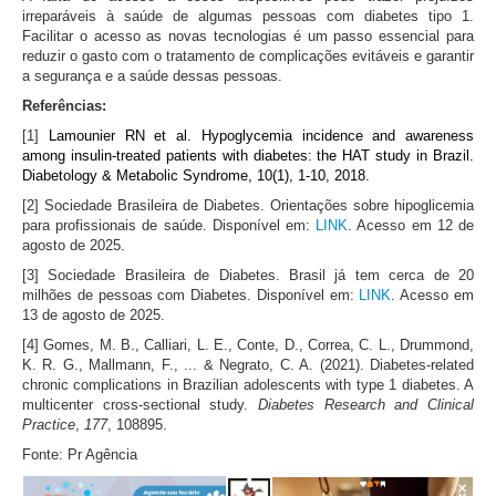
irreparáveis à saúde de algumas pessoas com diabetes tipo 1.
Facilitar o acesso as novas tecnologias é um passo essencial para
reduzir o gasto com o tratamento de complicações evitáveis e garantir
a segurança e a saúde dessas pessoas.
Referências:
[1]
Lamounier RN et al. Hypoglycemia incidence and awareness
among insulin-treated patients with diabetes: the HAT study in Brazil.
Diabetology & Metabolic Syndrome, 10(1), 1-10, 2018.
[2] Sociedade Brasileira de Diabetes. Orientações sobre hipoglicemia
para profissionais de saúde. Disponível em:
LINK
. Acesso em 12 de
agosto de 2025.
[3] Sociedade Brasileira de Diabetes. Brasil já tem cerca de 20
milhões de pessoas com Diabetes. Disponível em:
LINK
. Acesso em
13 de agosto de 2025.
[4] Gomes, M. B., Calliari, L. E., Conte, D., Correa, C. L., Drummond,
K. R. G., Mallmann, F., ... & Negrato, C. A. (2021). Diabetes-related
chronic complications in Brazilian adolescents with type 1 diabetes. A
multicenter cross-sectional study.
Diabetes Research and Clinical
Practice
,
177
, 108895.
Fonte: Pr Agência