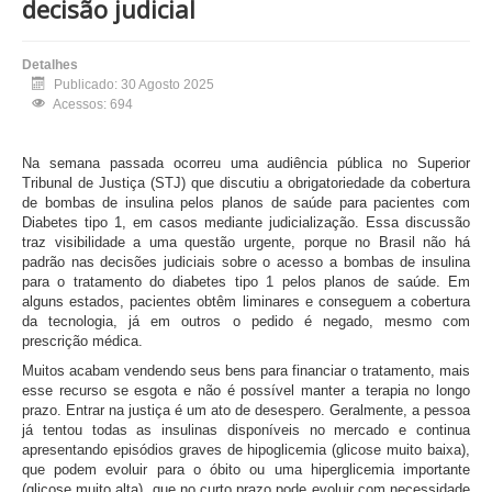
decisão judicial
Detalhes
Publicado: 30 Agosto 2025
Acessos: 694
Na semana passada ocorreu uma audiência pública no Superior
Tribunal de Justiça (STJ) que discutiu a obrigatoriedade da cobertura
de bombas de insulina pelos planos de saúde para pacientes com
Diabetes tipo 1, em casos mediante judicialização. Essa discussão
traz visibilidade a uma questão urgente, porque no Brasil não há
padrão nas decisões judiciais sobre o acesso a bombas de insulina
para o tratamento do diabetes tipo 1 pelos planos de saúde. Em
alguns estados, pacientes obtêm liminares e conseguem a cobertura
da tecnologia, já em outros o pedido é negado, mesmo com
prescrição médica.
Muitos acabam vendendo seus bens para financiar o tratamento, mais
esse recurso se esgota e não é possível manter a terapia no longo
prazo. Entrar na justiça é um ato de desespero. Geralmente, a pessoa
já tentou todas as insulinas disponíveis no mercado e continua
apresentando episódios graves de hipoglicemia (glicose muito baixa),
que podem evoluir para o óbito ou uma hiperglicemia importante
(glicose muito alta), que no curto prazo pode evoluir com necessidade