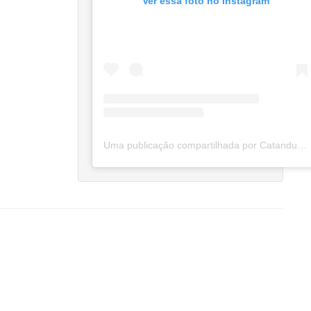
Ver essa foto no Instagram
Uma publicação compartilhada por Catanduva Na Net (@catanduvananett)