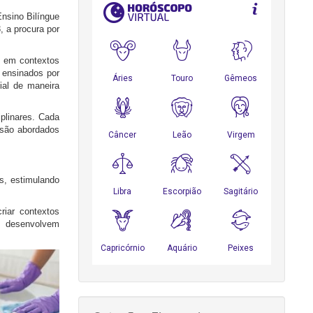
nsino Bilíngue
 a procura por
, em contextos
m ensinados por
ial de maneira
plinares. Cada
 são abordados
s, estimulando
riar contextos
o, desenvolvem