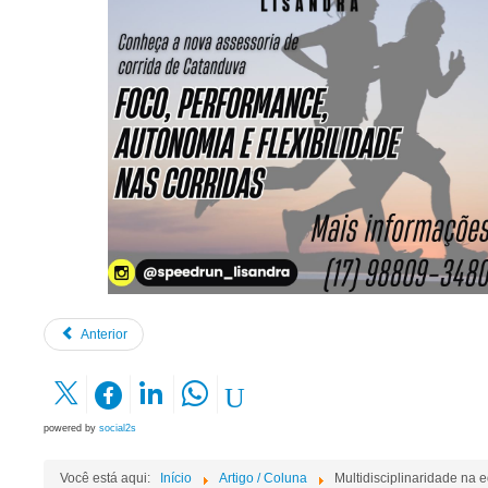
Anterior
powered by
social2s
Você está aqui:
Início
Artigo / Coluna
Multidisciplinaridade na 