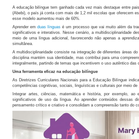
A educação bilíngue tem ganhado cada vez mais destaque entre pais 
(Abebi), o país já conta com mais de 1,2 mil escolas que oferecem 
esse modelo aumentou mais de 60%.
Aprender em
duas línguas
é um processo que vai muito além da trad
significativos e interativos. Nesse cenário, a multidisciplinaridad
meio de uma língua adicional, favorecendo não apenas a aprendiza
simultânea.
A multidisciplinaridade consiste na integração de diferentes áreas
disciplina mantém sua identidade, mas contribui para uma compreen
integralmente, partindo de temas que incentivem o uso autêntico das 
Uma ferramenta eficaz na educação bilíngue
As Diretrizes Curriculares Nacionais para a Educação Bilíngue indi
competências cognitivas, sociais, linguísticas e culturais por meio d
Integrar artes, ciências, matemática e história, por exemplo, ao
significativos de uso da língua. Ao aprender conteúdos dessas dis
pensamento crítico e criativo e consolidam a compreensão tanto do c