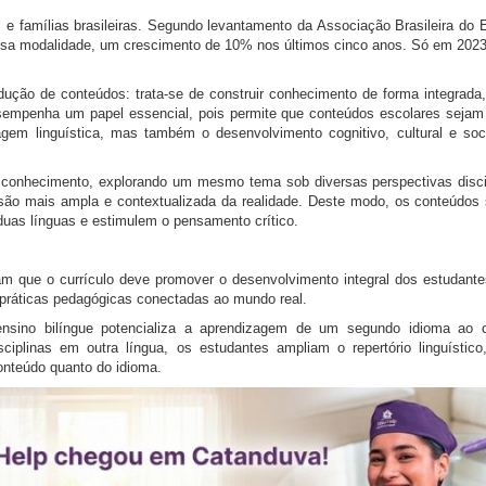
e famílias brasileiras. Segundo levantamento da Associação Brasileira do E
essa modalidade, um crescimento de 10% nos últimos cinco anos. Só em 2023,
ução de conteúdos: trata-se de construir conhecimento de forma integrada
e desempenha um papel essencial, pois permite que conteúdos escolares seja
gem linguística, mas também o desenvolvimento cognitivo, cultural e soc
 do conhecimento, explorando um mesmo tema sob diversas perspectivas disci
são mais ampla e contextualizada da realidade. Deste modo, os conteúdos
duas línguas e estimulem o pensamento crítico.
cam que o currículo deve promover o desenvolvimento integral dos estudante
e práticas pedagógicas conectadas ao mundo real.
 ensino bilíngue potencializa a aprendizagem de um segundo idioma ao c
ciplinas em outra língua, os estudantes ampliam o repertório linguístic
onteúdo quanto do idioma.