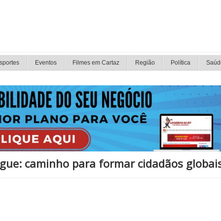
sportes
Eventos
Filmes em Cartaz
Região
Política
Saúd
íngue: caminho para formar cidadãos globai