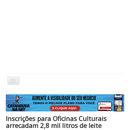
Alternar
Navegação
Home
Cidade
Cultura
Economia
Educação
Esportes
Eventos
Filmes em Cartaz
Região
Política
Saúde
Tecnologia
Cinema / Série / TV
Inscrições para Oficinas Culturais
Nacional / Mundo
Vida / Estilo
Artigo / Coluna
arrecadam 2,8 mil litros de leite