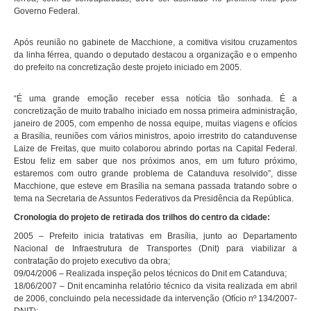
Governo Federal.
Após reunião no gabinete de Macchione, a comitiva visitou cruzamentos
da linha férrea, quando o deputado destacou a organização e o empenho
do prefeito na concretização deste projeto iniciado em 2005.
“É uma grande emoção receber essa notícia tão sonhada. É a
concretização de muito trabalho iniciado em nossa primeira administração,
janeiro de 2005, com empenho de nossa equipe, muitas viagens e ofícios
a Brasília, reuniões com vários ministros, apoio irrestrito do catanduvense
Laize de Freitas, que muito colaborou abrindo portas na Capital Federal.
Estou feliz em saber que nos próximos anos, em um futuro próximo,
estaremos com outro grande problema de Catanduva resolvido”, disse
Macchione, que esteve em Brasília na semana passada tratando sobre o
tema na Secretaria de Assuntos Federativos da Presidência da República.
Cronologia do projeto de retirada dos trilhos do centro da cidade:
2005 – Prefeito inicia tratativas em Brasília, junto ao Departamento
Nacional de Infraestrutura de Transportes (Dnit) para viabilizar a
contratação do projeto executivo da obra;
09/04/2006 – Realizada inspeção pelos técnicos do Dnit em Catanduva;
18/06/2007 – Dnit encaminha relatório técnico da visita realizada em abril
de 2006, concluindo pela necessidade da intervenção (Ofício nº 134/2007-
DNIT);