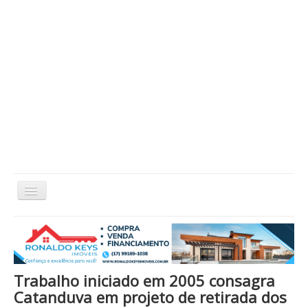
Alternar
Navegação
Home
Cidade
Cultura
Economia
Educação
Esportes
Eventos
Filmes em Cartaz
Região
Política
Saúde
Tecnologia
Cinema / Série / TV
Trabalho iniciado em 2005 consagra
Nacional / Mundo
Vida / Estilo
Artigo / Coluna
Catanduva em projeto de retirada dos