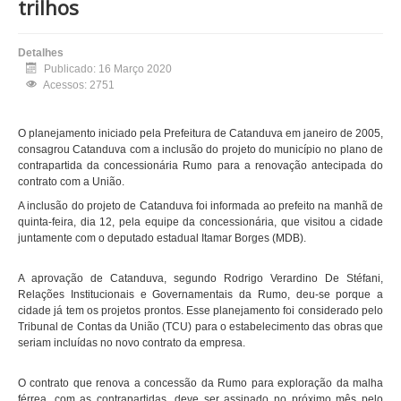
trilhos
Detalhes
Publicado: 16 Março 2020
Acessos: 2751
O planejamento iniciado pela Prefeitura de Catanduva em janeiro de 2005,
consagrou Catanduva com a inclusão do projeto do município no plano de
contrapartida da concessionária Rumo para a renovação antecipada do
contrato com a União.
A inclusão do projeto de Catanduva foi informada ao prefeito na manhã de
quinta-feira, dia 12, pela equipe da concessionária, que visitou a cidade
juntamente com o deputado estadual Itamar Borges (MDB).
A aprovação de Catanduva, segundo Rodrigo Verardino De Stéfani,
Relações Institucionais e Governamentais da Rumo, deu-se porque a
cidade já tem os projetos prontos. Esse planejamento foi considerado pelo
Tribunal de Contas da União (TCU) para o estabelecimento das obras que
seriam incluídas no novo contrato da empresa.
O contrato que renova a concessão da Rumo para exploração da malha
férrea, com as contrapartidas, deve ser assinado no próximo mês pelo