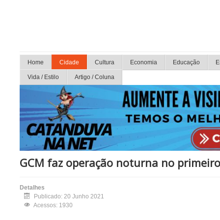
Home
Cidade
Cultura
Economia
Educação
E
Vida / Estilo
Artigo / Coluna
GCM faz operação noturna no primeiro
Detalhes
Publicado: 20 Junho 2021
Acessos: 1930