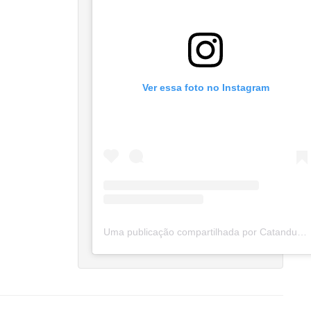
Ver essa foto no Instagram
Uma publicação compartilhada por Catanduva Na Net (@catanduvananett)