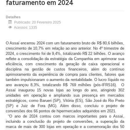
faturamento em 2024
Detalhes
Publicado: 20 Fevereiro 2025
Acessos: 1335
O Assaí encerrou 2024 com um faturamento bruto de R$ 80,6 bilhões,
crescimento de 10,7% em relação ao ano anterior. No 4º trimestre de
2024, o crescimento foi de 9,4%, totalizando R$ 22 bilhões. O avanço
reflete a consolidação da estratégia da Companhia em aprimorar sua
eficiência, com crescimento da geração de caixa operacional e
disciplina na gestão de custos financeiros, além do contínuo
aprimoramento da experiência de compra para clientes, fatores que
também impulsionaram o aumento da rentabilidade. O lucro líquido no
ano avançou 8,3%, totalizando R$ 769 milhões (pós-IFRS16). O
Assaí inaugurou 15 novas lojas ao longo do ano, atingindo 302
unidades em operação e ampliando sua presença em mercados
estratégicos, como Barueri (SP), Vitória (ES), São José do Rio Preto
(SP) e Juiz de Fora (MG). Além disso, concluiu o projeto de
conversões dos 66 pontos de hipermercados adquiridos em 2021.
“O ano de 2024 contou com marcos importantes para o Assaí,
incluindo a conclusão do projeto de conversões, a superação da
marca de mais de 300 lojas em operação e a comemoração dos 50