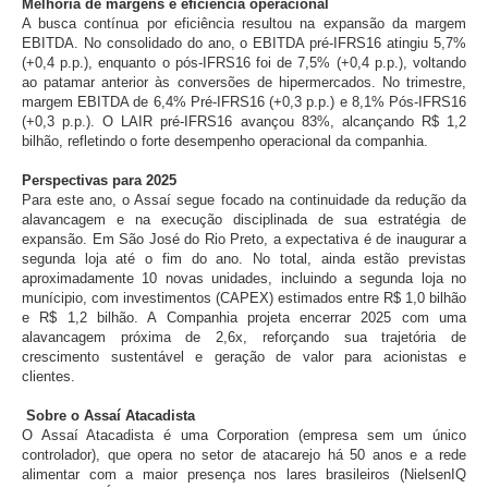
Melhoria de margens e eficiência operacional
A busca contínua por eficiência resultou na expansão da margem
EBITDA. No consolidado do ano, o EBITDA pré-IFRS16 atingiu 5,7%
(+0,4 p.p.), enquanto o pós-IFRS16 foi de 7,5% (+0,4 p.p.), voltando
ao patamar anterior às conversões de hipermercados. No trimestre,
margem EBITDA de 6,4% Pré-IFRS16 (+0,3 p.p.) e 8,1% Pós-IFRS16
(+0,3 p.p.). O LAIR pré-IFRS16 avançou 83%, alcançando R$ 1,2
bilhão, refletindo o forte desempenho operacional da companhia.
Perspectivas para 2025
Para este ano, o Assaí segue focado na continuidade da redução da
alavancagem e na execução disciplinada de sua estratégia de
expansão. Em São José do Rio Preto, a expectativa é de inaugurar a
segunda loja até o fim do ano. No total, ainda estão previstas
aproximadamente 10 novas unidades, incluindo a segunda loja no
munícipio, com investimentos (CAPEX) estimados entre R$ 1,0 bilhão
e R$ 1,2 bilhão. A Companhia projeta encerrar 2025 com uma
alavancagem próxima de 2,6x, reforçando sua trajetória de
crescimento sustentável e geração de valor para acionistas e
clientes.
Sobre o Assaí Atacadista
O Assaí Atacadista é uma Corporation (empresa sem um único
controlador), que opera no setor de atacarejo há 50 anos e a rede
alimentar com a maior presença nos lares brasileiros (NielsenIQ