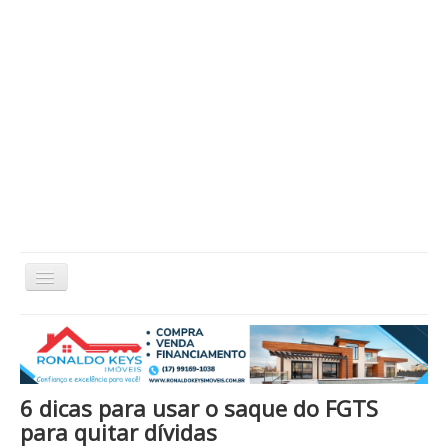
Alternar
Navegação
Home
Cidade
Cultura
Economia
Educação
Esportes
Eventos
Filmes em Cartaz
Região
Política
Saúde
Tecnologia
Cinema / Série / TV
6 dicas para usar o saque do FGTS
Nacional / Mundo
Vida / Estilo
Artigo / Coluna
para quitar dívidas