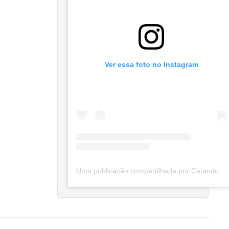
Ver essa foto no Instagram
Uma publicação compartilhada por Catanduva Na Net (@catanduvananett)