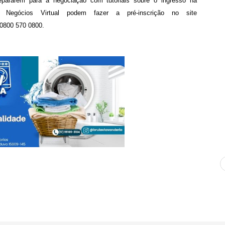
pararem para a negociação com tutoriais sobre o ingresso na
 Negócios Virtual podem fazer a pré-inscrição no site
 0800 570 0800.