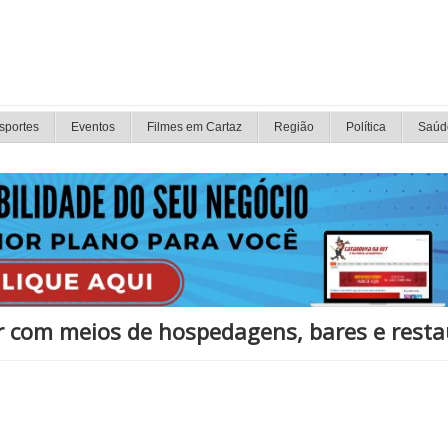
sportes
Eventos
Filmes em Cartaz
Região
Política
Saúd
r com meios de hospedagens, bares e rest