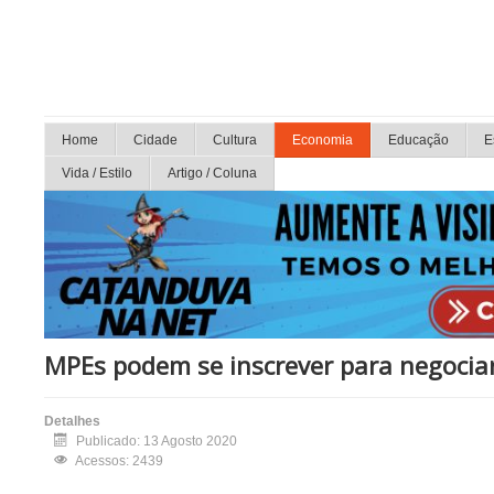
Home
Cidade
Cultura
Economia
Educação
E
Vida / Estilo
Artigo / Coluna
MPEs podem se inscrever para negocia
Detalhes
Publicado: 13 Agosto 2020
Acessos: 2439