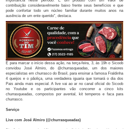
importância neste período. É um produto com um valor de
contribuição consideravelmente baixo frente seus benefícios e que
pode confortar todo um núcleo familiar durante muitos anos na
ausência de um ente querido", destaca.
E para marcar o início dessa ação, na terça-feira, 3, às 19h o Sicoob
convidou José Almiro, do @churrasqueadas, um dos maiores
especialistas em churrasco do Brasil, para ensinar a famosa Fraldinha
4 queijos e o pãoliça, uma verdadeira iguaria que tornará o dia dos
Pais ainda mais especial. A live vai ao ar no canal oficial do Sicoob
no Youtube e os participantes vão concorrer a cinco kits
churrasqueadas, compostos por avental, kit temperos e faca para
churrasco.
Serviço
Live com José Almiro (@churrasqueadas)