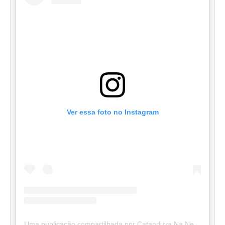
Ver essa foto no Instagram
Uma publicação compartilhada por Catanduva Na Net (@catanduvananett)