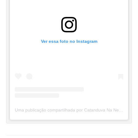
Ver essa foto no Instagram
Uma publicação compartilhada por Catanduva Na Net (@catanduvananett)