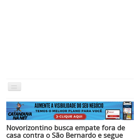
Alternar
Navegação
Home
Cidade
Cultura
Economia
Educação
Esportes
Eventos
Filmes em Cartaz
Região
Política
Saúde
Tecnologia
Cinema / Série / TV
Novorizontino busca empate fora de
Nacional / Mundo
Vida / Estilo
Artigo / Coluna
casa contra o São Bernardo e segue