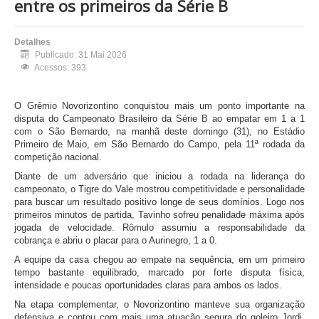
entre os primeiros da Série B
Detalhes
Publicado: 31 Mai 2026
Acessos: 393
O Grêmio Novorizontino conquistou mais um ponto importante na
disputa do Campeonato Brasileiro da Série B ao empatar em 1 a 1
com o São Bernardo, na manhã deste domingo (31), no Estádio
Primeiro de Maio, em São Bernardo do Campo, pela 11ª rodada da
competição nacional.
Diante de um adversário que iniciou a rodada na liderança do
campeonato, o Tigre do Vale mostrou competitividade e personalidade
para buscar um resultado positivo longe de seus domínios. Logo nos
primeiros minutos de partida, Tavinho sofreu penalidade máxima após
jogada de velocidade. Rômulo assumiu a responsabilidade da
cobrança e abriu o placar para o Aurinegro, 1 a 0.
A equipe da casa chegou ao empate na sequência, em um primeiro
tempo bastante equilibrado, marcado por forte disputa física,
intensidade e poucas oportunidades claras para ambos os lados.
Na etapa complementar, o Novorizontino manteve sua organização
defensiva e contou com mais uma atuação segura do goleiro Jordi,