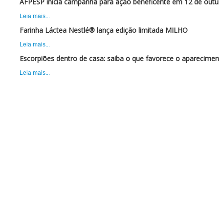
AFPESP inicia campanha para ação beneficente em 12 de outu
Leia mais...
Farinha Láctea Nestlé® lança edição limitada MILHO
Leia mais...
Escorpiões dentro de casa: saiba o que favorece o aparecimen
Leia mais...