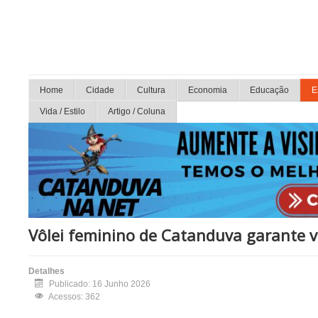
Home
Cidade
Cultura
Economia
Educação
E
Vida / Estilo
Artigo / Coluna
Vôlei feminino de Catanduva garante va
Detalhes
Publicado: 16 Junho 2026
Acessos: 362