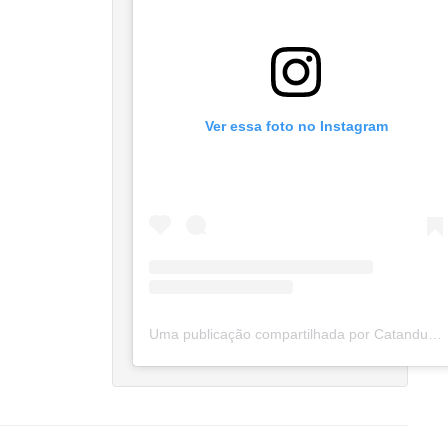
Ver essa foto no Instagram
Uma publicação compartilhada por Catanduva Na Net (@catanduvananett)