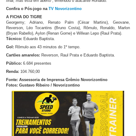
final, mas está em aberto”
, emendou o atacante Ronaldo.
Confira o Pós-jogo na
TV Novorizontino
A FICHA DO TIGRE
Georgemy; Adriano, Renato Palm (César Martins), Geovane,
Reverson, Léo Tocantins (Bruno Costa), Rômulo, Ronaldo, Marlon
(Bryan Rabello), Aylon (Renan Gorne) e Willean Lepo (Raul Prata).
Técnico:
Eduardo Baptista.
Gol:
Rômulo aos 43 minutos do 1º tempo.
Cartões amarelos:
Reverson, Raul Prata e Eduardo Baptista.
Público:
6.684 presentes
Renda:
104.760,00
Fonte: Assessoria de Imprensa Grêmio Novorizontino
Fotos: Gustavo Ribeiro / Novorizontino