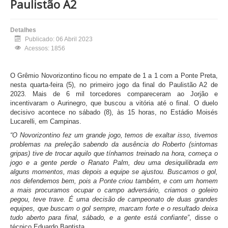
Paulistão A2
Detalhes
Publicado: 06 Abril 2023
Acessos: 1856
O Grêmio Novorizontino ficou no empate de 1 a 1 com a Ponte Preta,
nesta quarta-feira (5), no primeiro jogo da final do Paulistão A2 de
2023. Mais de 6 mil torcedores compareceram ao Jorjão e
incentivaram o Aurinegro, que buscou a vitória até o final. O duelo
decisivo acontece no sábado (8), às 15 horas, no Estádio Moisés
Lucarelli, em Campinas.
“O Novorizontino fez um grande jogo, temos de exaltar isso, tivemos
problemas na preleção sabendo da ausência do Roberto (sintomas
gripas) tive de trocar aquilo que tínhamos treinado na hora, começa o
jogo e a gente perde o Ranato Palm, deu uma desiquilibrada em
alguns momentos, mas depois a equipe se ajustou. Buscamos o gol,
nos defendemos bem, pois a Ponte criou também, e com um homem
a mais procuramos ocupar o campo adversário, criamos o goleiro
pegou, teve trave. É uma decisão de campeonato de duas grandes
equipes, que buscam o gol sempre, marcam forte e o resultado deixa
tudo aberto para final, sábado, e a gente está confiante”
, disse o
técnico Eduardo Baptista.