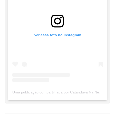
Ver essa foto no Instagram
Uma publicação compartilhada por Catanduva Na Net (@catanduvananett)