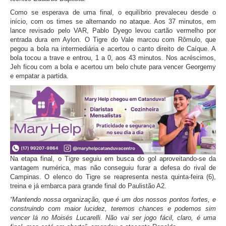
Como se esperava de uma final, o equilíbrio prevaleceu desde o
início, com os times se alternando no ataque. Aos 37 minutos, em
lance revisado pelo VAR, Pablo Dyego levou cartão vermelho por
entrada dura em Aylon. O Tigre do Vale marcou com Rômulo, que
pegou a bola na intermediária e acertou o canto direito de Caíque. A
bola tocou a trave e entrou, 1 a 0, aos 43 minutos. Nos acréscimos,
Jeh ficou com a bola e acertou um belo chute para vencer Georgemy
e empatar a partida.
Na etapa final, o Tigre seguiu em busca do gol aproveitando-se da
vantagem numérica, mas não conseguiu furar a defesa do rival de
Campinas. O elenco do Tigre se reapresenta nesta quinta-feira (6),
treina e já embarca para grande final do Paulistão A2.
“Mantendo nossa organização, que é um dos nossos pontos fortes, e
construindo com maior lucidez, teremos chances e podemos sim
vencer lá no Moisés Lucarelli. Não vai ser jogo fácil, claro, é uma