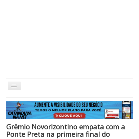
Alternar
Navegação
Home
Cidade
Cultura
Economia
Educação
Esportes
Eventos
Filmes em Cartaz
Região
Política
Saúde
Tecnologia
Cinema / Série / TV
Grêmio Novorizontino empata com a
Nacional / Mundo
Vida / Estilo
Artigo / Coluna
Ponte Preta na primeira final do