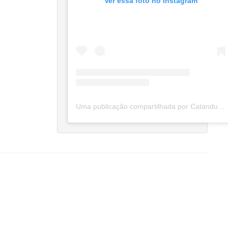
Ver essa foto no Instagram
Uma publicação compartilhada por Catanduva Na Net (@catanduvananett)