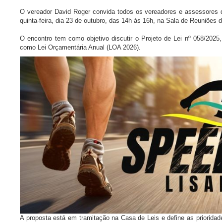
O vereador David Roger convida todos os vereadores e assessores d
quinta-feira, dia 23 de outubro, das 14h às 16h, na Sala de Reuniões
O encontro tem como objetivo discutir o Projeto de Lei nº 058/2025
como Lei Orçamentária Anual (LOA 2026).
A proposta está em tramitação na Casa de Leis e define as prioridad