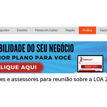
sportes
Eventos
Filmes em Cartaz
Região
Política
Saúd
es e assessores para reunião sobre a LOA 