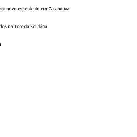
enta novo espetáculo em Catanduva
os na Torcida Solidária
a