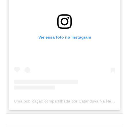
Ver essa foto no Instagram
Uma publicação compartilhada por Catanduva Na Net (@catanduvananett)