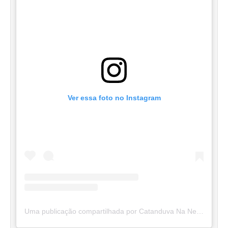
Ver essa foto no Instagram
Uma publicação compartilhada por Catanduva Na Net (@catanduvananett)