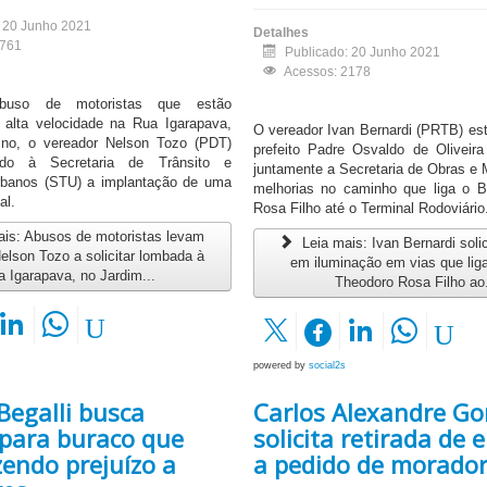
: 20 Junho 2021
Detalhes
1761
Publicado: 20 Junho 2021
Acessos: 2178
buso de motoristas que estão
 alta velocidade na Rua Igarapava,
O vereador Ivan Bernardi (PRTB) est
ino, o vereador Nelson Tozo (PDT)
prefeito Padre Osvaldo de Olivei
ando à Secretaria de Trânsito e
juntamente a Secretaria de Obras e 
rbanos (STU) a implantação de uma
melhorias no caminho que liga o B
al.
Rosa Filho até o Terminal Rodoviário
is: Abusos de motoristas levam
Leia mais: Ivan Bernardi solici
elson Tozo a solicitar lombada à
em iluminação em vias que lig
 Igarapava, no Jardim...
Theodoro Rosa Filho ao.
powered by
social2s
Begalli busca
Carlos Alexandre Go
 para buraco que
solicita retirada de 
endo prejuízo a
a pedido de morado