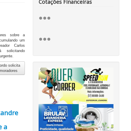
Cotações Financeiras
ores sobre a
acumulando um
eador Carlos
 solicitando
urgente.
rdo solicita
e moradores
xandre
e a