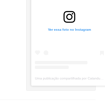
Ver essa foto no Instagram
Uma publicação compartilhada por Catanduva Na Net (@catanduvananett)