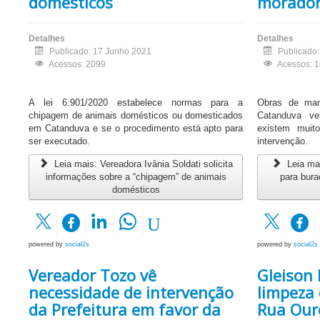
domésticos
morado
Detalhes
Detalhes
Publicado: 17 Junho 2021
Publicado
Acessos: 2099
Acessos: 
A lei 6.901/2020 estabelece normas para a
Obras de man
chipagem de animais domésticos ou domesticados
Catanduva v
em Catanduva e se o procedimento está apto para
existem muito
ser executado.
intervenção.
Leia mais: Vereadora Ivânia Soldati solicita
Leia mai
informações sobre a “chipagem” de animais
para bura
domésticos
powered by
social2s
powered by
social2s
Vereador Tozo vê
Gleison 
necessidade de intervenção
limpeza 
da Prefeitura em favor da
Rua Our