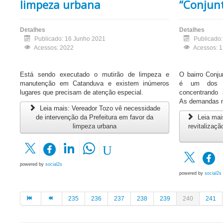
limpeza urbana
“Conjunt
Detalhes
Detalhes
Publicado: 16 Junho 2021
Publicado
Acessos: 2022
Acessos: 
Está sendo executado o mutirão de limpeza e
O bairro Conju
manutenção em Catanduva e existem inúmeros
é um dos m
lugares que precisam de atenção especial.
concentrando 
As demandas na
Leia mais: Vereador Tozo vê necessidade
de intervenção da Prefeitura em favor da
Leia mais
limpeza urbana
revitalizaç
powered by
social2s
powered by
social2s
235
236
237
238
239
240
241