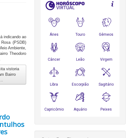
á indicando ao
ra Rosa (PSDB)
Meio Ambiente,
airro Theodoro
.
ta vistoria
am Bairro
..
rdo
entulhos
res