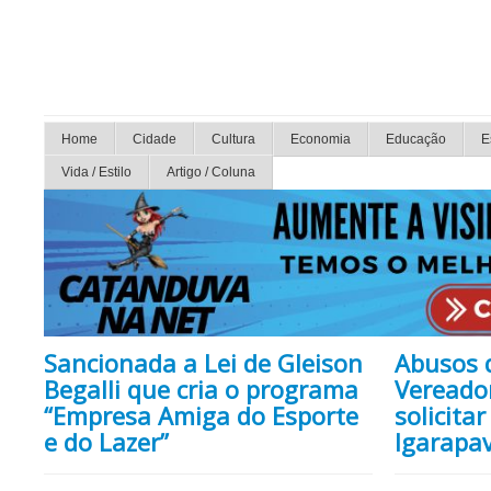
Home
Cidade
Cultura
Economia
Educação
E
Vida / Estilo
Artigo / Coluna
Sancionada a Lei de Gleison
Abusos 
Begalli que cria o programa
Vereado
“Empresa Amiga do Esporte
solicita
e do Lazer”
Igarapav