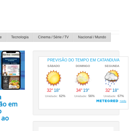
e
Tecnologia
Cinema / Série / TV
Nacional / Mundo
a
ção em
o
 ao