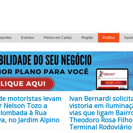
sportes
Eventos
Filmes em Cartaz
Região
Política
Saúd
de motoristas levam
Ivan Bernardi solicit
r Nelson Tozo a
vistoria em ilumina
r lombada à Rua
vias que ligam Bairr
a, no Jardim Alpino
Theodoro Rosa Filho
Terminal Rodoviário