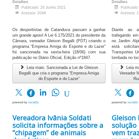
Detalhes
Detalhes
Publicado: 20 Junho 2021
Publicado
Acessos: 2048
Acessos: 
Os desportistas de Catanduva passam a ganhar
Diante ao a
um grande apoio! A Lei 6.175/2021 do presidente da
trafegando em
Câmara, vereador Gleison Begalli (PDT) criando o
no Jardim Alp
programa “Empresa Amiga do Esporte e do Lazer”
está solicit
foi sancionada na sexta-feira (18/06) com sua
Transportes U
publicação no Diário Oficial, Edição nº1847.
lombada no loc
Leia mais: Sancionada a Lei de Gleison
Leia ma
Begalli que cria o programa “Empresa Amiga
Vereador N
do Esporte e do Lazer”
Rua
powered by
social2s
powered by
social2s
Vereadora Ivânia Soldati
Gleison 
solicita informações sobre a
solução
“chipagem” de animais
vem traz