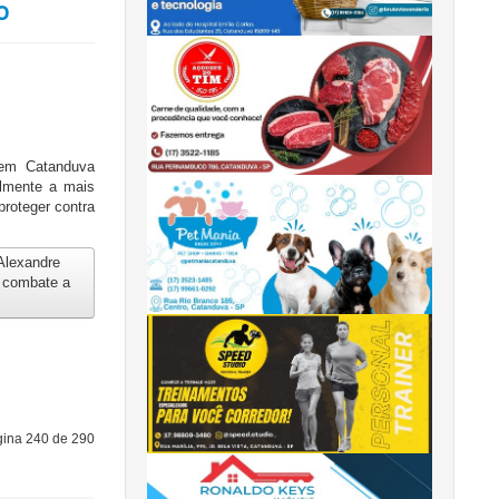
o
em Catanduva
almente a mais
proteger contra
Alexandre
e combate a
ina 240 de 290