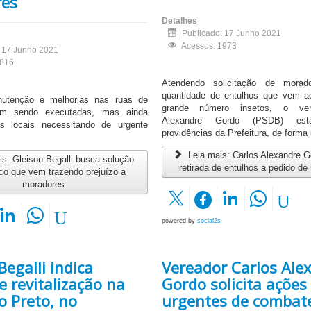
res
Detalhes
Publicado: 17 Junho 2021
Acessos: 1973
: 17 Junho 2021
1816
Atendendo solicitação de morad
quantidade de entulhos que vem 
utenção e melhorias nas ruas de
grande número insetos, o ver
em sendo executadas, mas ainda
Alexandre Gordo (PSDB) está
s locais necessitando de urgente
providências da Prefeitura, de forma 
Leia mais: Carlos Alexandre Go
s: Gleison Begalli busca solução
retirada de entulhos a pedido d
co que vem trazendo prejuízo a
moradores
powered by
social2s
Begalli indica
Vereador Carlos Ale
e revitalização na
Gordo solicita ações
o Preto, no
urgentes de combat