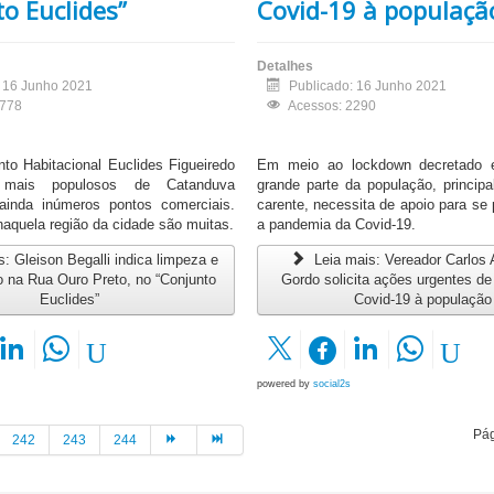
o Euclides”
Covid-19 à populaçã
Detalhes
: 16 Junho 2021
Publicado: 16 Junho 2021
1778
Acessos: 2290
nto Habitacional Euclides Figueiredo
Em meio ao lockdown decretado 
ais populosos de Catanduva
grande parte da população, princip
ainda inúmeros pontos comerciais.
carente, necessita de apoio para se 
quela região da cidade são muitas.
a pandemia da Covid-19.
: Gleison Begalli indica limpeza e
Leia mais: Vereador Carlos 
ão na Rua Ouro Preto, no “Conjunto
Gordo solicita ações urgentes d
Euclides”
Covid-19 à população
powered by
social2s
Pág
242
243
244