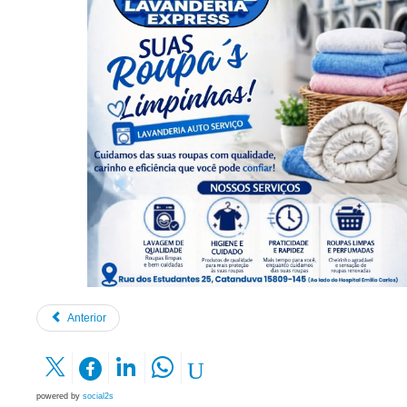
Anterior
powered by
social2s