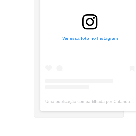
Ver essa foto no Instagram
Uma publicação compartilhada por Catanduva Na Net (@catanduvananett)