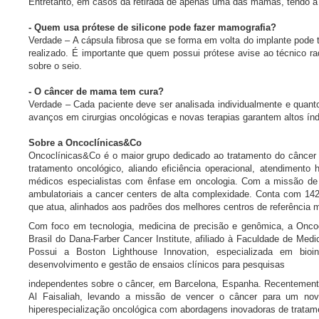
Entretanto, em casos da retirada de apenas uma das mamas, tendo a
- Quem usa prótese de silicone pode fazer mamografia?
Verdade – A cápsula fibrosa que se forma em volta do implante pode t
realizado. É importante que quem possui prótese avise ao técnico r
sobre o seio.
- O câncer de mama tem cura?
Verdade – Cada paciente deve ser analisada individualmente e quant
avanços em cirurgias oncológicas e novas terapias garantem altos índ
Sobre a Oncoclínicas&Co
Oncoclínicas&Co é o maior grupo dedicado ao tratamento do câncer 
tratamento oncológico, aliando eficiência operacional, atendiment
médicos especialistas com ênfase em oncologia. Com a missão de d
ambulatoriais a cancer centers de alta complexidade. Conta com 142
que atua, alinhados aos padrões dos melhores centros de referência m
Com foco em tecnologia, medicina de precisão e genômica, a Oncoc
Brasil do Dana-Farber Cancer Institute, afiliado à Faculdade de Med
Possui a Boston Lighthouse Innovation, especializada em bioi
desenvolvimento e gestão de ensaios clínicos para pesquisas
independentes sobre o câncer, em Barcelona, Espanha. Recentemente
Al Faisaliah, levando a missão de vencer o câncer para um nov
hiperespecialização oncológica com abordagens inovadoras de tratam