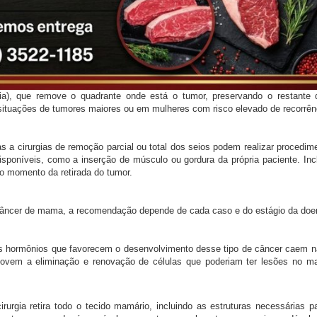
mia), que remove o quadrante onde está o tumor, preservando o restant
 situações de tumores maiores ou em mulheres com risco elevado de recorrên
a cirurgias de remoção parcial ou total dos seios podem realizar procedim
poníveis, como a inserção de músculo ou gordura da própria paciente. Incl
o momento da retirada do tumor.
ve câncer de mama, a recomendação depende de cada caso e do estágio da doe
dos hormônios que favorecem o desenvolvimento desse tipo de câncer caem n
vem a eliminação e renovação de células que poderiam ter lesões no mat
rgia retira todo o tecido mamário, incluindo as estruturas necessárias pa