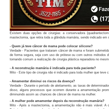
Existem duas opções de cirurgias: a conservadora (quadrantecto
mastectomia, que retira toda a glândula mamária, sendo indicado em
- Quem já teve câncer de mama pode colocar silicone?
Verdade - Pacientes que trataram câncer de mama e foram submetidas 
de forma segura, seja com uso de prótese ou com outros métodos dis
tornando comum a realização de cirurgia plástica reparadora no mesm
- A reconstrução mamária é indicada para toda paciente?
Mito - Este tipo de cirurgia não é indicado para toda mulher que te
- Amamentar diminui os riscos da doença?
Verdade - Durante o período de aleitamento, as taxas de determina
disso, alguns processos que ocorrem durante a amamentação promo
diminuindo assim as chances de câncer de mama na mulher.
- A mulher pode amamentar depois da reconstrução mamária?
Mito - Após a mastectomia, a amamentação não é mais viável. A ciru