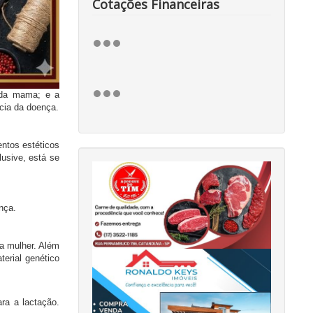
Cotações Financeiras
e da mama; e a
cia da doença.
entos estéticos
usive, está se
nça.
a mulher. Além
erial genético
ra a lactação.