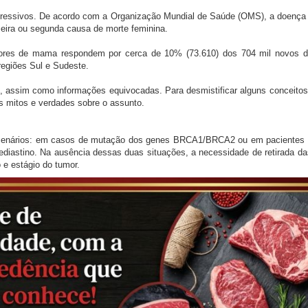
ressivos. De acordo com a Organização Mundial de Saúde (OMS), a doença c
meira ou segunda causa de morte feminina.
umores de mama respondem por cerca de 10% (73.610) dos 704 mil novos d
regiões Sul e Sudeste.
 assim como informações equivocadas. Para desmistificar alguns conceitos,
is mitos e verdades sobre o assunto.
 cenários: em casos de mutação dos genes BRCA1/BRCA2 ou em pacientes 
 mediastino. Na ausência dessas duas situações, a necessidade de retirada 
 e estágio do tumor.