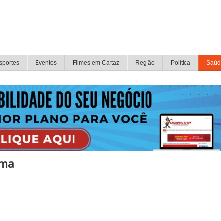
sportes
Eventos
Filmes em Cartaz
Região
Política
Saúd
ama