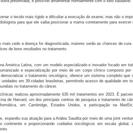
 outra preservada, é possível amamentar normalmente com o seio saudável.
ornar o tecido mais rígido e dificultar a execução do exame, mas não o impos
adiologista para que ele saiba posicionar a mama corretamente para exercer
o mais cedo a doença for diagnosticada, maiores serão as chances de cura. 
ices de bons resultados no tratamento.
na América Latina, com um modelo especializado e inovador focado em tod
o humanizado e especialização por meio de um corpo clínico composto por
emocratizar o tratamento oncológico, oferece um sistema completo que in
 unidades em 39 cidades brasileiras, permitindo acesso de qualidade em to
undiais no tratamento do câncer.
línicas realizou aproximadamente 635 mil tratamentos em 2023. É parceir
icina de Harvard, um dos principais centros de pesquisa e tratamento de c
nformática, em Cambridge, Estados Unidos, e participação na MedSir
, expandiu sua atuação para a Arábia Saudita por meio de uma joint ventu
o continente e proporcionando cuidados oncológicos em escala global, 
ento.