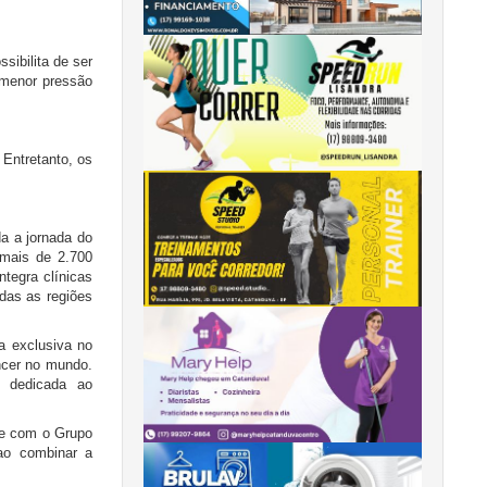
sibilita de ser
 menor pressão
Entretanto, os
a a jornada do
 mais de 2.700
tegra clínicas
das as regiões
a exclusiva no
âncer no mundo.
, dedicada ao
re com o Grupo
ao combinar a